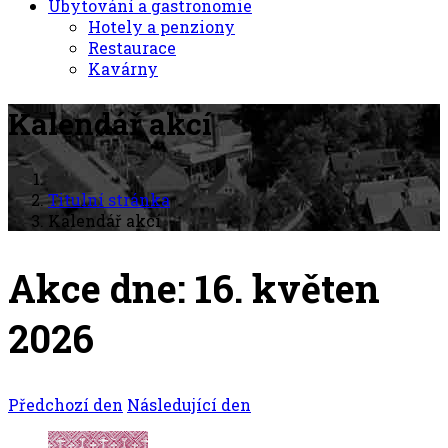
Ubytování a gastronomie
Hotely a penziony
Restaurace
Kavárny
Kalendář akcí
Titulní stránka
Kalendář akcí
Akce dne: 16. květen
2026
Předchozí den
Následující den