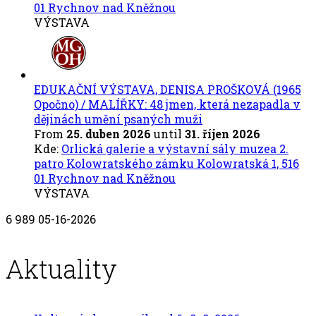
01 Rychnov nad Kněžnou
VÝSTAVA
EDUKAČNÍ VÝSTAVA, DENISA PROŠKOVÁ (1965
Opočno) / MALÍŘKY: 48 jmen, která nezapadla v
dějinách umění psaných muži
From
25. duben 2026
until
31. říjen 2026
Kde:
Orlická galerie a výstavní sály muzea 2.
patro Kolowratského zámku Kolowratská 1, 516
01 Rychnov nad Kněžnou
VÝSTAVA
6
989
05-16-2026
Aktuality