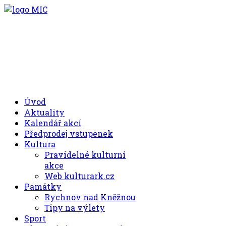
.00
.30
8
- 11
hod.
.30
.00
12
- 17
hod.
+420 494 539 027
Úvod
Aktuality
Kalendář akcí
Předprodej vstupenek
Kultura
Pravidelné kulturní
akce
Web kulturark.cz
Památky
Rychnov nad Kněžnou
Tipy na výlety
Sport