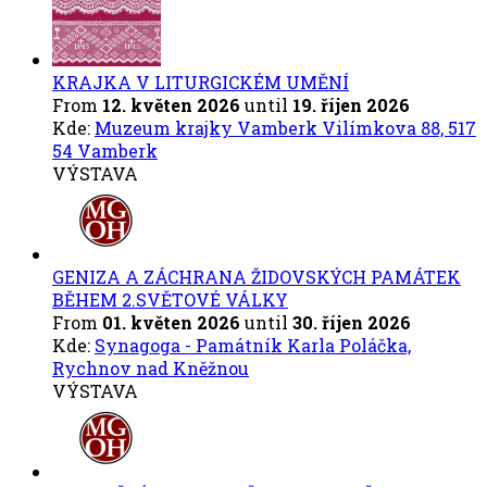
KRAJKA V LITURGICKÉM UMĚNÍ
From
12. květen 2026
until
19. říjen 2026
Kde:
Muzeum krajky Vamberk Vilímkova 88, 517
54 Vamberk
VÝSTAVA
GENIZA A ZÁCHRANA ŽIDOVSKÝCH PAMÁTEK
BĚHEM 2.SVĚTOVÉ VÁLKY
From
01. květen 2026
until
30. říjen 2026
Kde:
Synagoga - Památník Karla Poláčka,
Rychnov nad Kněžnou
VÝSTAVA