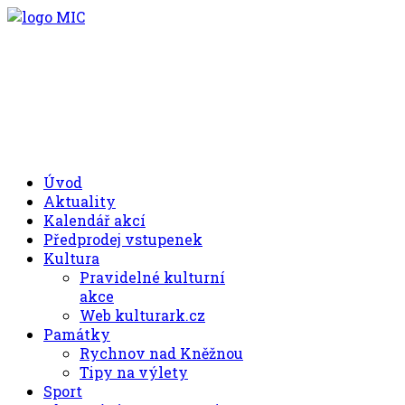
.00
.30
8
- 11
hod.
.30
.00
12
- 17
hod.
+420 494 539 027
Úvod
Aktuality
Kalendář akcí
Předprodej vstupenek
Kultura
Pravidelné kulturní
akce
Web kulturark.cz
Památky
Rychnov nad Kněžnou
Tipy na výlety
Sport