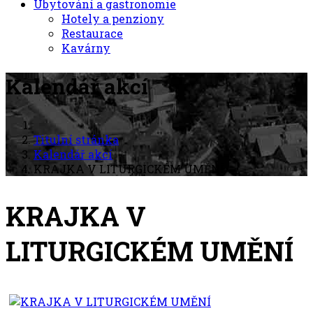
Ubytování a gastronomie
Hotely a penziony
Restaurace
Kavárny
Kalendář akcí
Titulní stránka
Kalendář akcí
KRAJKA V LITURGICKÉM UMĚNÍ
KRAJKA V
LITURGICKÉM UMĚNÍ