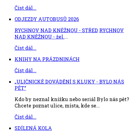
Číst dál...
ODJEZDY AUTOBUSŮ 2026
RYCHNOV NAD KNĚŽNOU - STŘED
RYCHNOV
NAD KNĚŽNOU - žel.
...
Číst dál...
KNIHY NA PRÁZDNINÁCH
Číst dál...
„ULIČNICKÉ DOVÁDĚNÍ S KLUKY - BYLO NÁS
PĚT“
Kdo by neznal knížku nebo seriál Bylo nás pět?
Chcete poznat ulice, místa, kde se...
Číst dál...
SDÍLENÁ KOLA