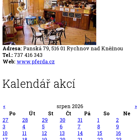
Adresa:
Panská 79, 516 01 Rychnov nad Kněžnou
Tel.:
737 416 343
Web:
www.pferda.cz
Kalendář akcí
«
srpen 2026
»
Po
Út
St
Čt
Pá
So
Ne
27
28
29
30
31
1
2
3
4
5
6
7
8
9
10
11
12
13
14
15
16
17
18
19
20
21
22
23