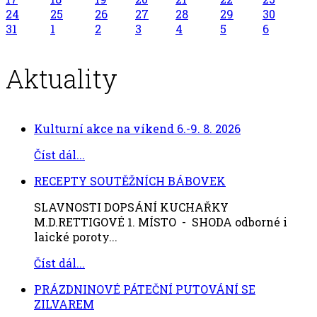
24
25
26
27
28
29
30
31
1
2
3
4
5
6
Aktuality
Kulturní akce na víkend 6.-9. 8. 2026
Číst dál...
RECEPTY SOUTĚŽNÍCH BÁBOVEK
SLAVNOSTI DOPSÁNÍ KUCHAŘKY
M.D.RETTIGOVÉ 1. MÍSTO - SHODA odborné i
laické poroty...
Číst dál...
PRÁZDNINOVÉ PÁTEČNÍ PUTOVÁNÍ SE
ZILVAREM