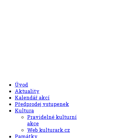
.00
.30
8
- 11
hod.
.30
.00
12
- 17
hod.
+420 494 539 027
Úvod
Aktuality
Kalendář akcí
Předprodej vstupenek
Kultura
Pravidelné kulturní
akce
Web kulturark.cz
Památky