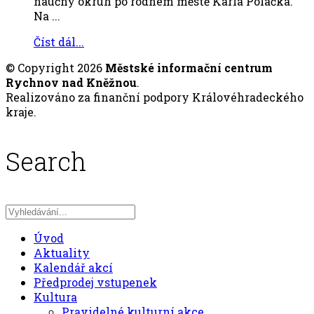
naučný okruh po rodném městě Karla Poláčka.
Na ...
Číst dál...
© Copyright 2026
Městské informační centrum
Rychnov nad Kněžnou
.
Realizováno za finanční podpory Královéhradeckého
kraje.
Search
Úvod
Aktuality
Kalendář akcí
Předprodej vstupenek
Kultura
Pravidelné kulturní akce