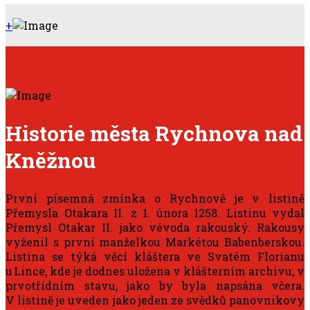
+
Historie města Rychnova nad
Kněžnou
První písemná zmínka o Rychnově je v listině
Přemysla Otakara II. z 1. února 1258. Listinu vydal
Přemysl Otakar II. jako vévoda rakouský. Rakousy
vyženil s první manželkou Markétou Babenberskou.
Listina se týká věcí kláštera ve Svatém Florianu
u Lince, kde je dodnes uložena v klášterním archivu, v
prvotřídním stavu, jako by byla napsána včera.
V listině je uveden jako jeden ze svědků panovnikovy