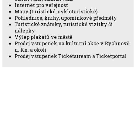
Internet pro veřejnost
Mapy (turistické, cykloturistické)
Pohlednice, knihy, upomínkové předměty
Turistické známky, turistické vizitky či
nálepky
Výlep plakátů ve městě
Prodej vstupenek na kulturní akce v Rychnově
n. Kn. a okolí
Prodej vstupenek Ticketstream a Ticketportal
Aktuality
Aktuality
Aktuální informace o připravovaných akcích,
nabídce vstupenek, aktuální tipy na vycházky a