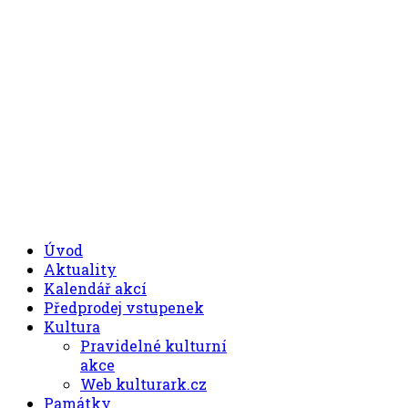
.00
.30
8
- 11
hod.
.30
.00
12
- 17
hod.
+420 494 539 027
Úvod
Aktuality
Kalendář akcí
Předprodej vstupenek
Kultura
Pravidelné kulturní
akce
Web kulturark.cz
Památky