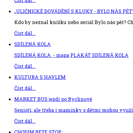
Číst dál...
„ULIČNICKÉ DOVÁDĚNÍ S KLUKY - BYLO NÁS PĚT
Kdo by neznal knížku nebo seriál Bylo nás pět? Chc
Číst dál...
SDÍLENÁ KOLA
SDÍLENÁ KOLA - mapa
PLAKÁT SDÍLENÁ KOLA
Číst dál...
KULTURA S HAVLEM
Číst dál...
MARKET BUS jezdí po Rychnově
Senioři, ale třeba i maminky s dětmi mohou využít
Číst dál...
CHODIM BEZE STOP