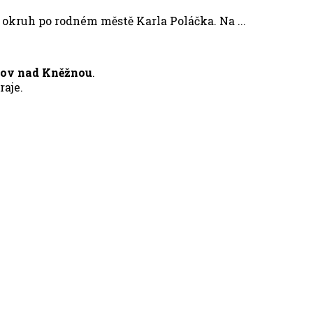
uh po rodném městě Karla Poláčka. Na ...
nov nad Kněžnou
.
aje.