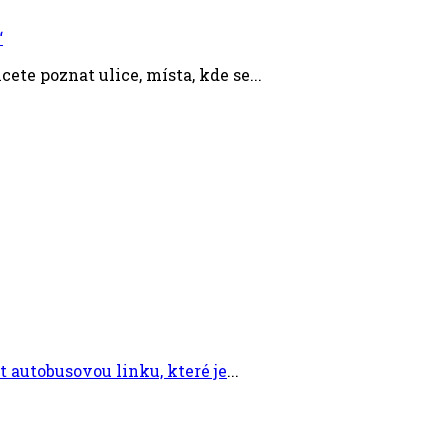
“
ete poznat ulice, místa, kde se...
 autobusovou linku, které je
...