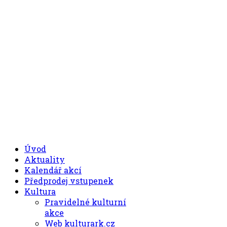
.00
.30
8
- 11
hod.
.30
.00
12
- 17
hod.
+420 494 539 027
Úvod
Aktuality
Kalendář akcí
Předprodej vstupenek
Kultura
Pravidelné kulturní
akce
Web kulturark.cz