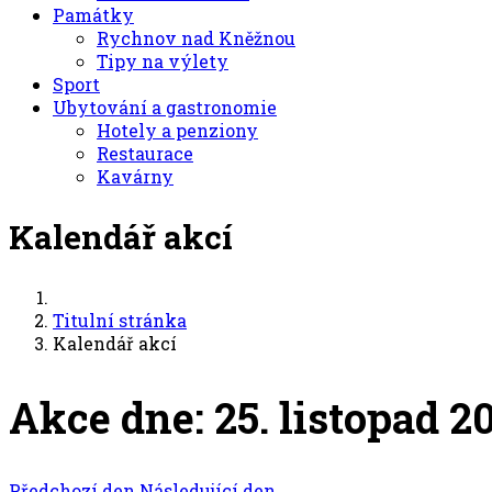
Památky
Rychnov nad Kněžnou
Tipy na výlety
Sport
Ubytování a gastronomie
Hotely a penziony
Restaurace
Kavárny
Kalendář akcí
Titulní stránka
Kalendář akcí
Akce dne: 25. listopad 2
Předchozí den
Následující den