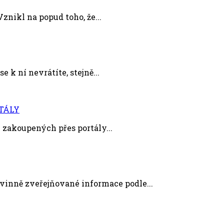
znikl na popud toho, že...
e k ní nevrátíte, stejně...
TÁLY
zakoupených přes portály...
nně zveřejňované informace podle...