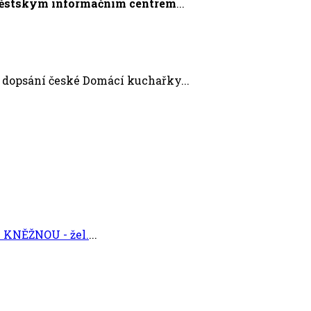
Městským informačním centrem
...
 dopsání české Domácí kuchařky...
KNĚŽNOU - žel.
...