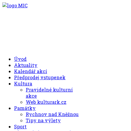
.00
.30
8
- 11
hod.
.30
.00
12
- 17
hod.
+420 494 539 027
Úvod
Aktuality
Kalendář akcí
Předprodej vstupenek
Kultura
Pravidelné kulturní
akce
Web kulturark.cz
Památky
Rychnov nad Kněžnou
Tipy na výlety
Sport