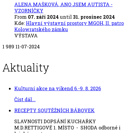
ALENA MAŠKOVÁ, ANO JSEM AUTISTA -
VZORNÍČKY
From
07. září 2024
until
31. prosinec 2024
Kde:
Hlavní výstavní prostory MGOH, II. patro
Kolowratského zámku
VÝSTAVA
1
989
11-07-2024
Aktuality
Kulturní akce na víkend 6.-9. 8. 2026
Číst dál...
RECEPTY SOUTĚŽNÍCH BÁBOVEK
SLAVNOSTI DOPSÁNÍ KUCHAŘKY
M.D.RETTIGOVÉ 1. MÍSTO - SHODA odborné i