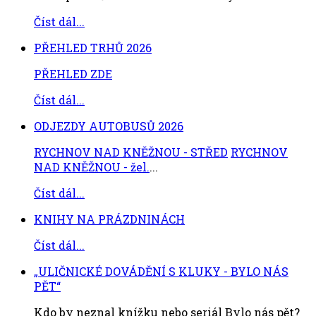
Číst dál...
PŘEHLED TRHŮ 2026
PŘEHLED ZDE
Číst dál...
ODJEZDY AUTOBUSŮ 2026
RYCHNOV NAD KNĚŽNOU - STŘED
RYCHNOV
NAD KNĚŽNOU - žel.
...
Číst dál...
KNIHY NA PRÁZDNINÁCH
Číst dál...
„ULIČNICKÉ DOVÁDĚNÍ S KLUKY - BYLO NÁS
PĚT“
Kdo by neznal knížku nebo seriál Bylo nás pět?