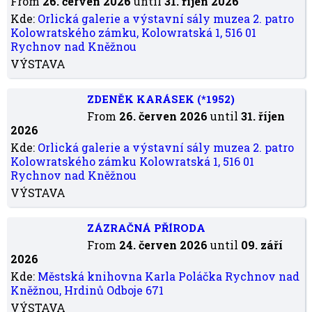
From
26. červen 2026
until
31. říjen 2026
Kde:
Orlická galerie a výstavní sály muzea 2. patro
Kolowratského zámku, Kolowratská 1, 516 01
Rychnov nad Kněžnou
VÝSTAVA
ZDENĚK KARÁSEK (*1952)
From
26. červen 2026
until
31. říjen
2026
Kde:
Orlická galerie a výstavní sály muzea 2. patro
Kolowratského zámku Kolowratská 1, 516 01
Rychnov nad Kněžnou
VÝSTAVA
ZÁZRAČNÁ PŘÍRODA
From
24. červen 2026
until
09. září
2026
Kde:
Městská knihovna Karla Poláčka Rychnov nad
Kněžnou, Hrdinů Odboje 671
VÝSTAVA