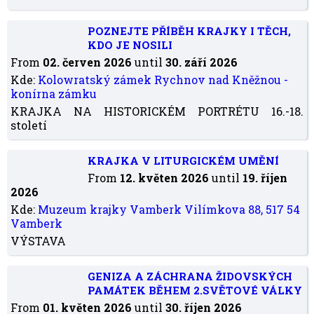
POZNEJTE PŘÍBĚH KRAJKY I TĚCH,
KDO JE NOSILI
From
02. červen 2026
until
30. září 2026
Kde:
Kolowratský zámek Rychnov nad Kněžnou -
konírna zámku
KRAJKA NA HISTORICKÉM PORTRÉTU 16.-18.
století
KRAJKA V LITURGICKÉM UMĚNÍ
From
12. květen 2026
until
19. říjen
2026
Kde:
Muzeum krajky Vamberk Vilímkova 88, 517 54
Vamberk
VÝSTAVA
GENIZA A ZÁCHRANA ŽIDOVSKÝCH
PAMÁTEK BĚHEM 2.SVĚTOVÉ VÁLKY
From
01. květen 2026
until
30. říjen 2026