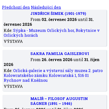
Předchozí den
Následující den
JINDŘICH ŠIMEK (1901-1979)
From
02. červenec 2026
until
31.
červenec 2026
Kde:
Sýpka - Muzeum Orlických hor, Rokytnice v
Orlických horách
VÝSTAVA
SAKRA FAMILIA GAISLEROVI
From
26. červen 2026
until
31. říjen
2026
Kde:
Orlická galerie a výstavní sály muzea 2. patro
Kolowratského zámku Kolowratská 1, 516 01
Rychnov nad Kněžnou
VÝSTAVA
MALÍŘ – FILOSOF AUGUSTIN
SÁGNER (1891 – 1946)