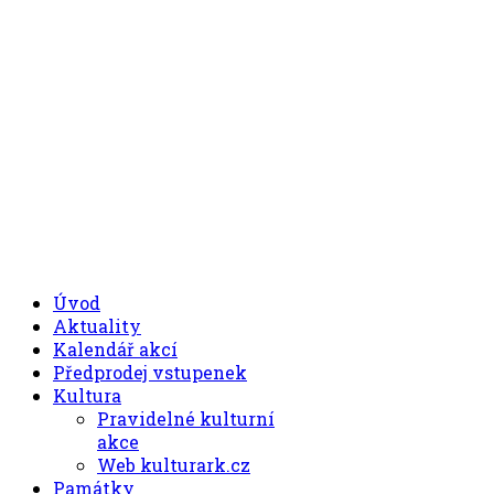
.00
.30
8
- 11
hod.
.30
.00
12
- 17
hod.
+420 494 539 027
Úvod
Aktuality
Kalendář akcí
Předprodej vstupenek
Kultura
Pravidelné kulturní
akce
Web kulturark.cz
Památky