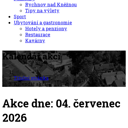
Rychnov nad Kněžnou
Tipy na výlety
Sport
Ubytování a gastronomie
Hotely a penziony
Restaurace
Kavárny
Kalendář akcí
Titulní stránka
Kalendář akcí
Akce dne: 04. červenec
2026