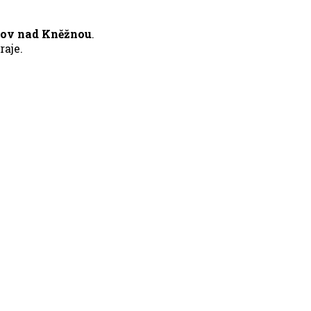
nov nad Kněžnou
.
aje.