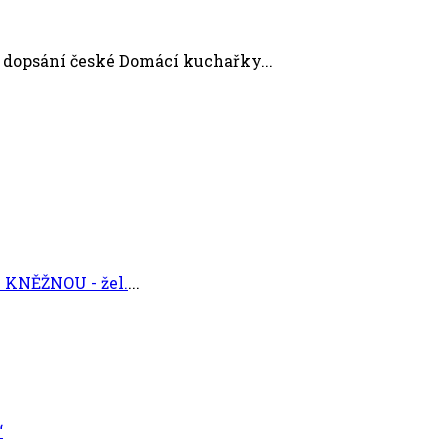
 dopsání české Domácí kuchařky...
KNĚŽNOU - žel.
...
“