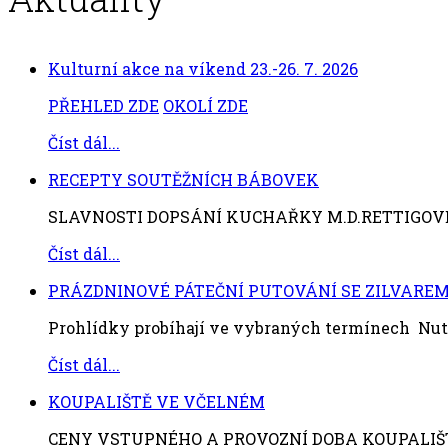
Kulturní akce na víkend 23.-26. 7. 2026
PŘEHLED ZDE
OKOLÍ ZDE
Číst dál...
RECEPTY SOUTĚŽNÍCH BÁBOVEK
SLAVNOSTI DOPSÁNÍ KUCHAŘKY M.D.RETTIGOVÉ 1. 
Číst dál...
PRÁZDNINOVÉ PÁTEČNÍ PUTOVÁNÍ SE ZILVARE
Prohlídky probíhají ve vybraných termínech Nutn
Číst dál...
KOUPALIŠTĚ VE VČELNÉM
CENY VSTUPNÉHO A PROVOZNÍ DOBA KOUPALIŠTĚ V