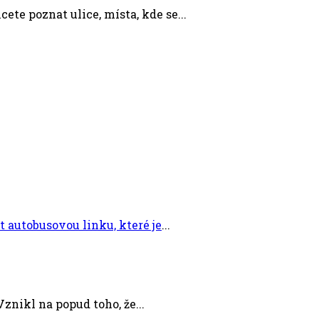
ete poznat ulice, místa, kde se...
 autobusovou linku, které je
...
znikl na popud toho, že...