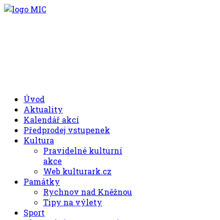
.00
.30
8
- 11
hod.
.30
.00
12
- 17
hod.
+420 494 539 027
Úvod
Aktuality
Kalendář akcí
Předprodej vstupenek
Kultura
Pravidelné kulturní
akce
Web kulturark.cz
Památky
Rychnov nad Kněžnou
Tipy na výlety
Sport