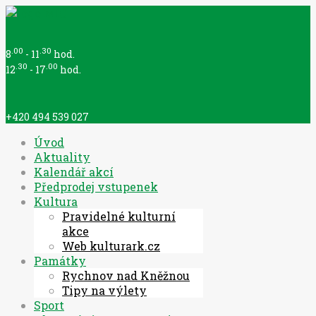
.00
.30
8
- 11
hod.
.30
.00
12
- 17
hod.
+420 494 539 027
Úvod
Aktuality
Kalendář akcí
Předprodej vstupenek
Kultura
Pravidelné kulturní
akce
Web kulturark.cz
Památky
Rychnov nad Kněžnou
Tipy na výlety
Sport