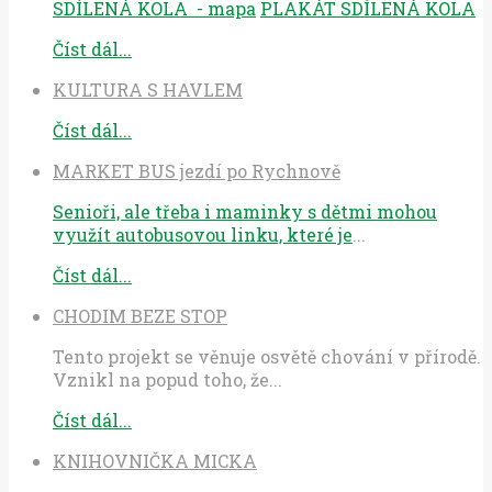
SDÍLENÁ KOLA - mapa
PLAKÁT SDÍLENÁ KOLA
Číst dál...
KULTURA S HAVLEM
Číst dál...
MARKET BUS jezdí po Rychnově
Senioři, ale třeba i maminky s dětmi mohou
využít autobusovou linku, které je
...
Číst dál...
CHODIM BEZE STOP
Tento projekt se věnuje osvětě chování v přírodě.
Vznikl na popud toho, že...
Číst dál...
KNIHOVNIČKA MICKA