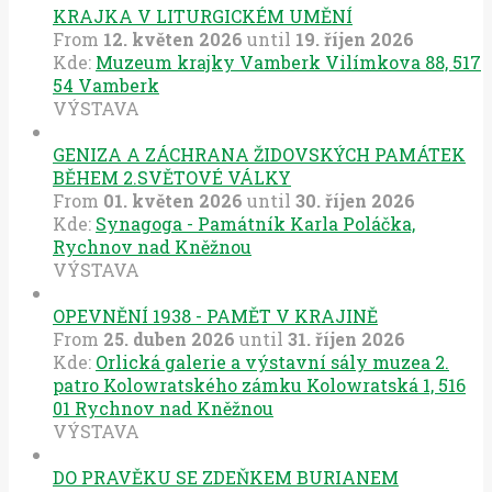
KRAJKA V LITURGICKÉM UMĚNÍ
From
12. květen 2026
until
19. říjen 2026
Kde:
Muzeum krajky Vamberk Vilímkova 88, 517
54 Vamberk
VÝSTAVA
GENIZA A ZÁCHRANA ŽIDOVSKÝCH PAMÁTEK
BĚHEM 2.SVĚTOVÉ VÁLKY
From
01. květen 2026
until
30. říjen 2026
Kde:
Synagoga - Památník Karla Poláčka,
Rychnov nad Kněžnou
VÝSTAVA
OPEVNĚNÍ 1938 - PAMĚT V KRAJINĚ
From
25. duben 2026
until
31. říjen 2026
Kde:
Orlická galerie a výstavní sály muzea 2.
patro Kolowratského zámku Kolowratská 1, 516
01 Rychnov nad Kněžnou
VÝSTAVA
DO PRAVĚKU SE ZDEŇKEM BURIANEM