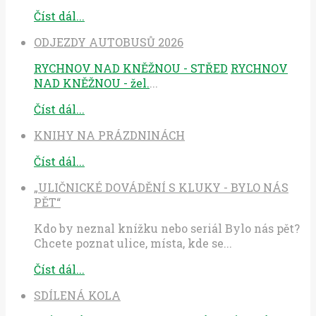
Číst dál...
ODJEZDY AUTOBUSŮ 2026
RYCHNOV NAD KNĚŽNOU - STŘED
RYCHNOV
NAD KNĚŽNOU - žel.
...
Číst dál...
KNIHY NA PRÁZDNINÁCH
Číst dál...
„ULIČNICKÉ DOVÁDĚNÍ S KLUKY - BYLO NÁS
PĚT“
Kdo by neznal knížku nebo seriál Bylo nás pět?
Chcete poznat ulice, místa, kde se...
Číst dál...
SDÍLENÁ KOLA