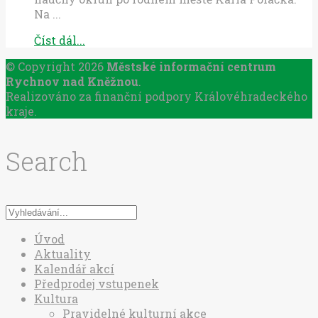
Na ...
Číst dál...
© Copyright 2026
Městské informační centrum
Rychnov nad Kněžnou
.
Realizováno za finanční podpory Královéhradeckého
kraje.
Search
Úvod
Aktuality
Kalendář akcí
Předprodej vstupenek
Kultura
Pravidelné kulturní akce