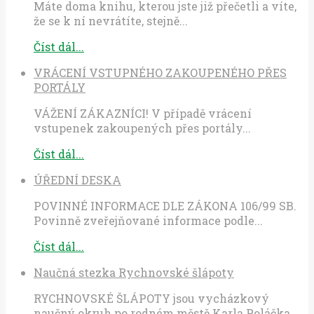
Máte doma knihu, kterou jste již přečetli a víte,
že se k ní nevrátíte, stejně...
Číst dál...
VRÁCENÍ VSTUPNÉHO ZAKOUPENÉHO PŘES
PORTÁLY
VÁŽENÍ ZÁKAZNÍCI! V případě vrácení
vstupenek zakoupených přes portály...
Číst dál...
ÚŘEDNÍ DESKA
POVINNÉ INFORMACE DLE ZÁKONA 106/99 SB.
Povinně zveřejňované informace podle...
Číst dál...
Naučná stezka Rychnovské šlápoty
RYCHNOVSKÉ ŠLÁPOTY jsou vycházkový
naučný okruh po rodném městě Karla Poláčka.