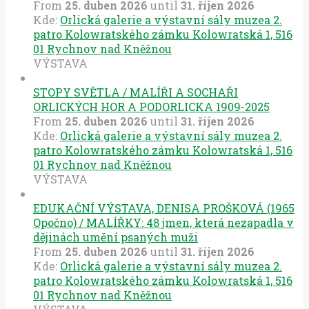
From
25. duben 2026
until
31. říjen 2026
Kde:
Orlická galerie a výstavní sály muzea 2.
patro Kolowratského zámku Kolowratská 1, 516
01 Rychnov nad Kněžnou
VÝSTAVA
STOPY SVĚTLA / MALÍŘI A SOCHAŘI
ORLICKÝCH HOR A PODORLICKA 1909-2025
From
25. duben 2026
until
31. říjen 2026
Kde:
Orlická galerie a výstavní sály muzea 2.
patro Kolowratského zámku Kolowratská 1, 516
01 Rychnov nad Kněžnou
VÝSTAVA
EDUKAČNÍ VÝSTAVA, DENISA PROŠKOVÁ (1965
Opočno) / MALÍŘKY: 48 jmen, která nezapadla v
dějinách umění psaných muži
From
25. duben 2026
until
31. říjen 2026
Kde:
Orlická galerie a výstavní sály muzea 2.
patro Kolowratského zámku Kolowratská 1, 516
01 Rychnov nad Kněžnou