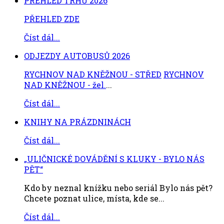
PŘEHLED TRHŮ 2026
PŘEHLED ZDE
Číst dál...
ODJEZDY AUTOBUSŮ 2026
RYCHNOV NAD KNĚŽNOU - STŘED
RYCHNOV
NAD KNĚŽNOU - žel.
...
Číst dál...
KNIHY NA PRÁZDNINÁCH
Číst dál...
„ULIČNICKÉ DOVÁDĚNÍ S KLUKY - BYLO NÁS
PĚT“
Kdo by neznal knížku nebo seriál Bylo nás pět?
Chcete poznat ulice, místa, kde se...
Číst dál...