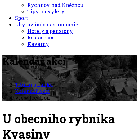
Rychnov nad Kněžnou
Tipy na výlety
Sport
Ubytování a gastronomie
Hotely a penziony
Restaurace
Kavárny
Kalendář akcí
Titulní stránka
Kalendář akcí
View location
U obecního rybníka
Kvasiny