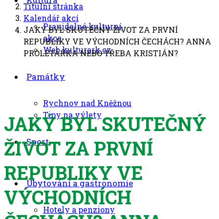
Titulní stránka
Kalendář akcí
Pravidelné kulturní
JAKÝ BYL SKUTEČNÝ ŽIVOT ZA PRVNÍ
akce
REPUBLIKY VE VÝCHODNÍCH ČECHÁCH? ANNA
Web kulturark.cz
PROLETÁŘKA NEBO TŘEBA KRISTIÁN?
Památky
Rychnov nad Kněžnou
Tipy na výlety
JAKÝ BYL SKUTEČNÝ
Sport
ŽIVOT ZA PRVNÍ
REPUBLIKY VE
Ubytování a gastronomie
VÝCHODNÍCH
Hotely a penziony