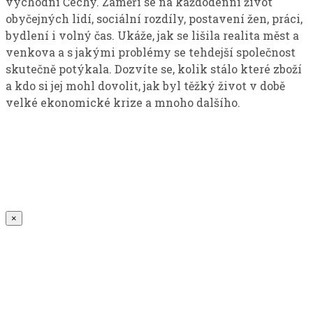
východní Čechy. Zaměří se na každodenní život
obyčejných lidí, sociální rozdíly, postavení žen, práci,
bydlení i volný čas. Ukáže, jak se lišila realita měst a
venkova a s jakými problémy se tehdejší společnost
skutečně potýkala. Dozvíte se, kolik stálo které zboží
a kdo si jej mohl dovolit, jak byl těžký život v době
velké ekonomické krize a mnoho dalšího.
×