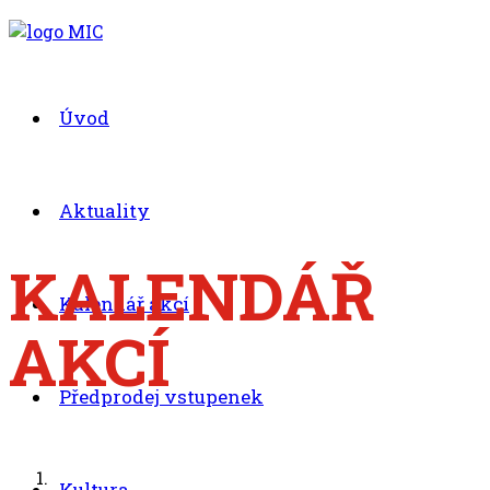
Úvod
+420 494 539 027
.00
.30
8
- 11
hod.
.30
.00
12
- 17
hod.
Aktuality
KALENDÁŘ
Kalendář akcí
AKCÍ
Předprodej vstupenek
Kultura