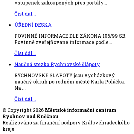
vstupenek zakoupených přes portály...
Číst dál...
ÚŘEDNÍ DESKA
POVINNÉ INFORMACE DLE ZÁKONA 106/99 SB.
Povinně zveřejňované informace podle...
Číst dál...
Naučná stezka Rychnovské šlápoty
RYCHNOVSKÉ ŠLÁPOTY jsou vycházkový
naučný okruh po rodném městě Karla Poláčka.
Na ...
Číst dál...
© Copyright 2026
Městské informační centrum
Rychnov nad Kněžnou
.
Realizováno za finanční podpory Královéhradeckého
kraje.