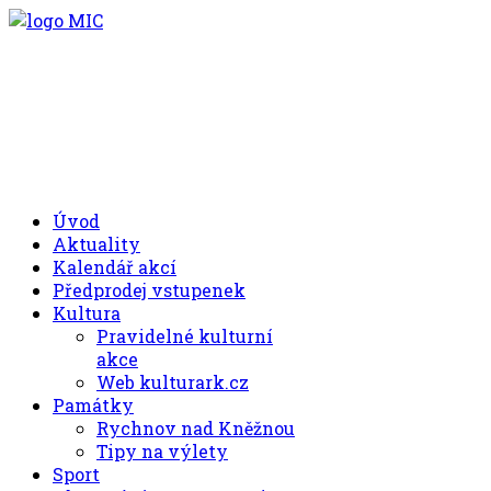
.00
.30
8
- 11
hod.
.30
.00
12
- 17
hod.
+420 494 539 027
Úvod
Aktuality
Kalendář akcí
Předprodej vstupenek
Kultura
Pravidelné kulturní
akce
Web kulturark.cz
Památky
Rychnov nad Kněžnou
Tipy na výlety
Sport