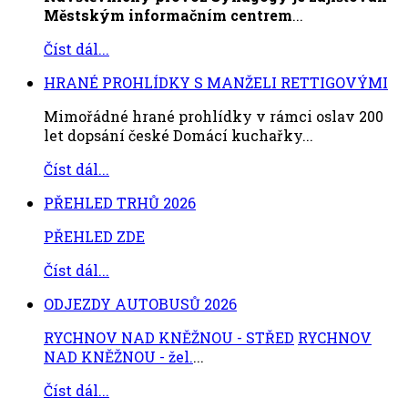
Městským informačním centrem
...
Číst dál...
HRANÉ PROHLÍDKY S MANŽELI RETTIGOVÝMI
Mimořádné hrané prohlídky v rámci oslav 200
let dopsání české Domácí kuchařky...
Číst dál...
PŘEHLED TRHŮ 2026
PŘEHLED ZDE
Číst dál...
ODJEZDY AUTOBUSŮ 2026
RYCHNOV NAD KNĚŽNOU - STŘED
RYCHNOV
NAD KNĚŽNOU - žel.
...
Číst dál...