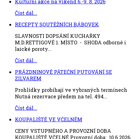
Kulturní akce na víkend 6.-9. 8. 2026
Číst dál...
RECEPTY SOUTĚŽNÍCH BÁBOVEK
SLAVNOSTI DOPSÁNÍ KUCHAŘKY
M.D.RETTIGOVÉ 1. MÍSTO - SHODA odborné i
laické poroty...
Číst dál...
PRÁZDNINOVÉ PÁTEČNÍ PUTOVÁNÍ SE
ZILVAREM
Prohlídky probíhají ve vybraných termínech
Nutná rezervace předem na tel. 494...
Číst dál...
KOUPALIŠTĚ VE VČELNÉM
CENY VSTUPNÉHO A PROVOZNÍ DOBA
KOUPALIŠTĚ VČELNÉ Provozní doba: 10.6.2026