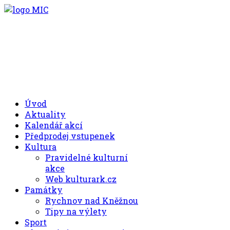
.00
.30
8
- 11
hod.
.30
.00
12
- 17
hod.
+420 494 539 027
Úvod
Aktuality
Kalendář akcí
Předprodej vstupenek
Kultura
Pravidelné kulturní
akce
Web kulturark.cz
Památky
Rychnov nad Kněžnou
Tipy na výlety
Sport