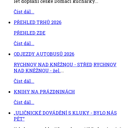
let dopsání české Domácí kuchařky...
Číst dál...
PŘEHLED TRHŮ 2026
PŘEHLED ZDE
Číst dál...
ODJEZDY AUTOBUSŮ 2026
RYCHNOV NAD KNĚŽNOU - STŘED
RYCHNOV
NAD KNĚŽNOU - žel.
...
Číst dál...
KNIHY NA PRÁZDNINÁCH
Číst dál...
„ULIČNICKÉ DOVÁDĚNÍ S KLUKY - BYLO NÁS
PĚT“