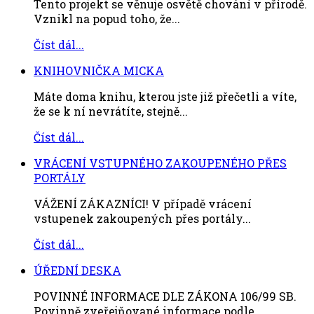
Tento projekt se věnuje osvětě chování v přírodě.
Vznikl na popud toho, že...
Číst dál...
KNIHOVNIČKA MICKA
Máte doma knihu, kterou jste již přečetli a víte,
že se k ní nevrátíte, stejně...
Číst dál...
VRÁCENÍ VSTUPNÉHO ZAKOUPENÉHO PŘES
PORTÁLY
VÁŽENÍ ZÁKAZNÍCI! V případě vrácení
vstupenek zakoupených přes portály...
Číst dál...
ÚŘEDNÍ DESKA
POVINNÉ INFORMACE DLE ZÁKONA 106/99 SB.
Povinně zveřejňované informace podle...