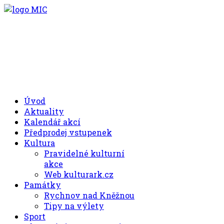
.00
.30
8
- 11
hod.
.30
.00
12
- 17
hod.
+420 494 539 027
Úvod
Aktuality
Kalendář akcí
Předprodej vstupenek
Kultura
Pravidelné kulturní
akce
Web kulturark.cz
Památky
Rychnov nad Kněžnou
Tipy na výlety
Sport