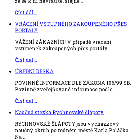
že se k ní nevrátíte, stejně...
Číst dál...
VRÁCENÍ VSTUPNÉHO ZAKOUPENÉHO PŘES
PORTÁLY
VÁŽENÍ ZÁKAZNÍCI! V případě vrácení
vstupenek zakoupených přes portály...
Číst dál...
ÚŘEDNÍ DESKA
POVINNÉ INFORMACE DLE ZÁKONA 106/99 SB.
Povinně zveřejňované informace podle...
Číst dál...
Naučná stezka Rychnovské šlápoty
RYCHNOVSKÉ ŠLÁPOTY jsou vycházkový
naučný okruh po rodném městě Karla Poláčka.
Na ...