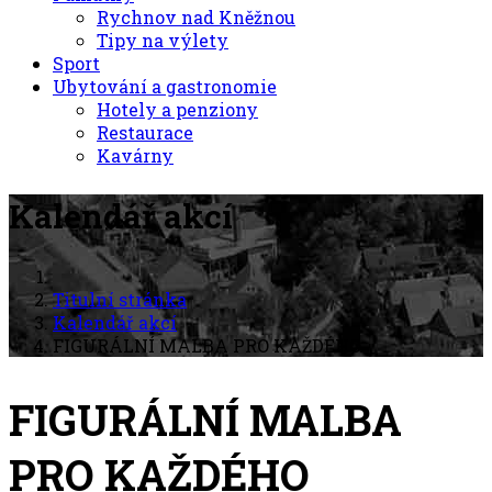
Rychnov nad Kněžnou
Tipy na výlety
Sport
Ubytování a gastronomie
Hotely a penziony
Restaurace
Kavárny
Kalendář akcí
Titulní stránka
Kalendář akcí
FIGURÁLNÍ MALBA PRO KAŽDÉHO
FIGURÁLNÍ MALBA
PRO KAŽDÉHO