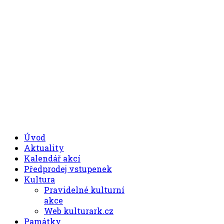
.00
.30
8
- 11
hod.
.30
.00
12
- 17
hod.
+420 494 539 027
Úvod
Aktuality
Kalendář akcí
Předprodej vstupenek
Kultura
Pravidelné kulturní
akce
Web kulturark.cz
Památky