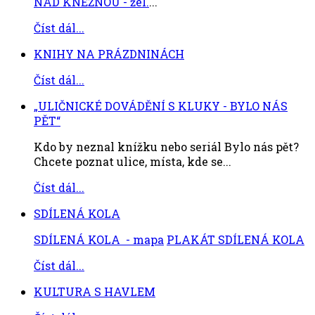
NAD KNĚŽNOU - žel.
...
Číst dál...
KNIHY NA PRÁZDNINÁCH
Číst dál...
„ULIČNICKÉ DOVÁDĚNÍ S KLUKY - BYLO NÁS
PĚT“
Kdo by neznal knížku nebo seriál Bylo nás pět?
Chcete poznat ulice, místa, kde se...
Číst dál...
SDÍLENÁ KOLA
SDÍLENÁ KOLA - mapa
PLAKÁT SDÍLENÁ KOLA
Číst dál...
KULTURA S HAVLEM