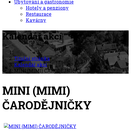
Ubytování a gastronomie
Hotely a penziony
Restaurace
Kavárny
Kalendář akcí
Titulní stránka
Kalendář akcí
MINI (MIMI) ČARODĚJNIČKY
MINI (MIMI)
ČARODĚJNIČKY