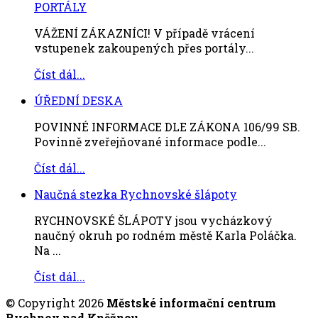
PORTÁLY
VÁŽENÍ ZÁKAZNÍCI! V případě vrácení
vstupenek zakoupených přes portály...
Číst dál...
ÚŘEDNÍ DESKA
POVINNÉ INFORMACE DLE ZÁKONA 106/99 SB.
Povinně zveřejňované informace podle...
Číst dál...
Naučná stezka Rychnovské šlápoty
RYCHNOVSKÉ ŠLÁPOTY jsou vycházkový
naučný okruh po rodném městě Karla Poláčka.
Na ...
Číst dál...
© Copyright 2026
Městské informační centrum
Rychnov nad Kněžnou
.