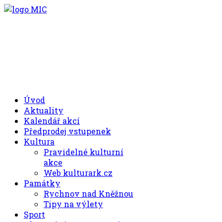
.00
.30
8
- 11
hod.
.30
.00
12
- 17
hod.
+420 494 539 027
Úvod
Aktuality
Kalendář akcí
Předprodej vstupenek
Kultura
Pravidelné kulturní
akce
Web kulturark.cz
Památky
Rychnov nad Kněžnou
Tipy na výlety
Sport