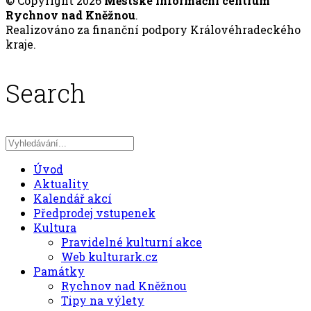
© Copyright 2026
Městské informační centrum
Rychnov nad Kněžnou
.
Realizováno za finanční podpory Královéhradeckého
kraje.
Search
Úvod
Aktuality
Kalendář akcí
Předprodej vstupenek
Kultura
Pravidelné kulturní akce
Web kulturark.cz
Památky
Rychnov nad Kněžnou
Tipy na výlety