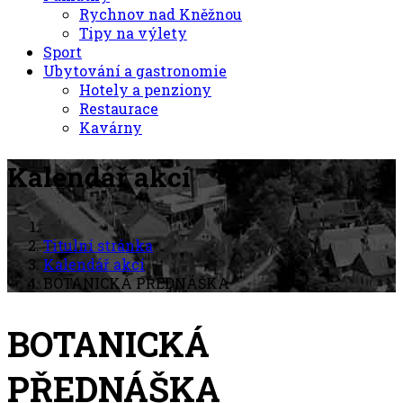
Rychnov nad Kněžnou
Tipy na výlety
Sport
Ubytování a gastronomie
Hotely a penziony
Restaurace
Kavárny
Kalendář akcí
Titulní stránka
Kalendář akcí
BOTANICKÁ PŘEDNÁŠKA
BOTANICKÁ
PŘEDNÁŠKA