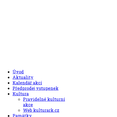
.00
.30
8
- 11
hod.
.30
.00
12
- 17
hod.
+420 494 539 027
Úvod
Aktuality
Kalendář akcí
Předprodej vstupenek
Kultura
Pravidelné kulturní
akce
Web kulturark.cz
Památky