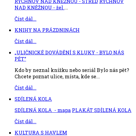
RYCHNOV NAD KNĚŽNOU - STŘED
RYCHNOV
NAD KNĚŽNOU - žel.
...
Číst dál...
KNIHY NA PRÁZDNINÁCH
Číst dál...
„ULIČNICKÉ DOVÁDĚNÍ S KLUKY - BYLO NÁS
PĚT“
Kdo by neznal knížku nebo seriál Bylo nás pět?
Chcete poznat ulice, místa, kde se...
Číst dál...
SDÍLENÁ KOLA
SDÍLENÁ KOLA - mapa
PLAKÁT SDÍLENÁ KOLA
Číst dál...
KULTURA S HAVLEM