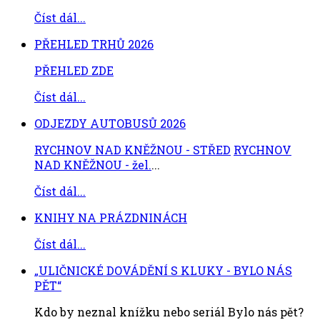
Číst dál...
PŘEHLED TRHŮ 2026
PŘEHLED ZDE
Číst dál...
ODJEZDY AUTOBUSŮ 2026
RYCHNOV NAD KNĚŽNOU - STŘED
RYCHNOV
NAD KNĚŽNOU - žel.
...
Číst dál...
KNIHY NA PRÁZDNINÁCH
Číst dál...
„ULIČNICKÉ DOVÁDĚNÍ S KLUKY - BYLO NÁS
PĚT“
Kdo by neznal knížku nebo seriál Bylo nás pět?