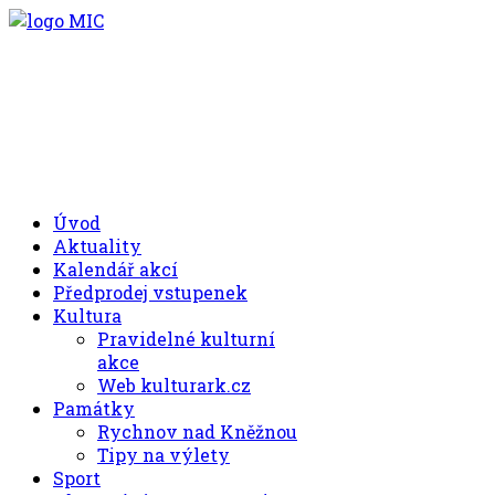
.00
.30
8
- 11
hod.
.30
.00
12
- 17
hod.
+420 494 539 027
Úvod
Aktuality
Kalendář akcí
Předprodej vstupenek
Kultura
Pravidelné kulturní
akce
Web kulturark.cz
Památky
Rychnov nad Kněžnou
Tipy na výlety
Sport