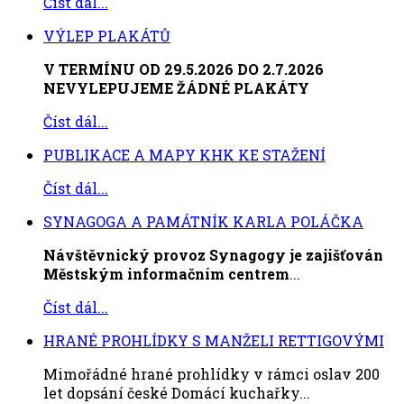
Číst dál...
VÝLEP PLAKÁTŮ
V TERMÍNU OD 29.5.2026 DO 2.7.2026
NEVYLEPUJEME ŽÁDNÉ PLAKÁTY
Číst dál...
PUBLIKACE A MAPY KHK KE STAŽENÍ
Číst dál...
SYNAGOGA A PAMÁTNÍK KARLA POLÁČKA
Návštěvnický provoz Synagogy je zajišťován
Městským informačním centrem
...
Číst dál...
HRANÉ PROHLÍDKY S MANŽELI RETTIGOVÝMI
Mimořádné hrané prohlídky v rámci oslav 200
let dopsání české Domácí kuchařky...