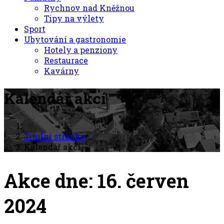
Rychnov nad Kněžnou
Tipy na výlety
Sport
Ubytování a gastronomie
Hotely a penziony
Restaurace
Kavárny
Kalendář akcí
Titulní stránka
Kalendář akcí
Akce dne: 16. červen
2024