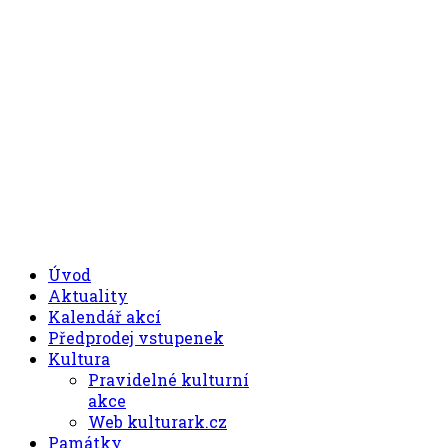
.00
.30
8
- 11
hod.
.30
.00
12
- 17
hod.
+420 494 539 027
Úvod
Aktuality
Kalendář akcí
Předprodej vstupenek
Kultura
Pravidelné kulturní
akce
Web kulturark.cz
Památky