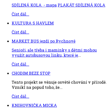
SDÍLENÁ KOLA - mapa
PLAKÁT SDÍLENÁ KOLA
Číst dál...
KULTURA S HAVLEM
Číst dál...
MARKET BUS jezdí po Rychnově
Senioři, ale třeba i maminky s dětmi mohou
využít autobusovou linku, které je
...
Číst dál...
CHODIM BEZE STOP
Tento projekt se věnuje osvětě chování v přírodě.
Vznikl na popud toho, že...
Číst dál...
KNIHOVNIČKA MICKA