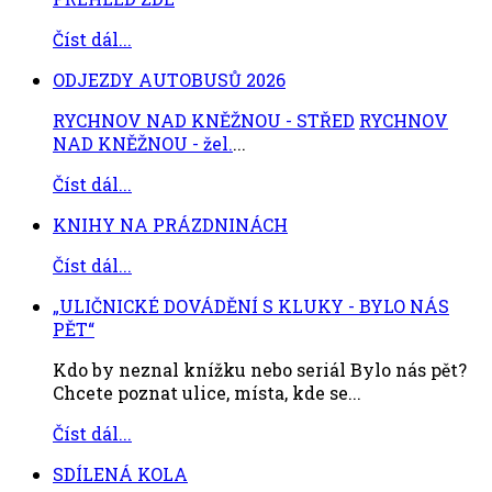
Číst dál...
ODJEZDY AUTOBUSŮ 2026
RYCHNOV NAD KNĚŽNOU - STŘED
RYCHNOV
NAD KNĚŽNOU - žel.
...
Číst dál...
KNIHY NA PRÁZDNINÁCH
Číst dál...
„ULIČNICKÉ DOVÁDĚNÍ S KLUKY - BYLO NÁS
PĚT“
Kdo by neznal knížku nebo seriál Bylo nás pět?
Chcete poznat ulice, místa, kde se...
Číst dál...
SDÍLENÁ KOLA