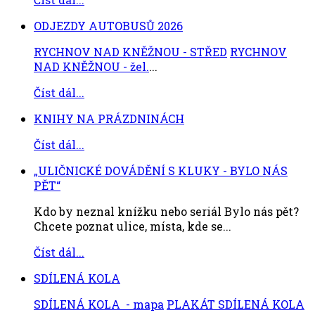
ODJEZDY AUTOBUSŮ 2026
RYCHNOV NAD KNĚŽNOU - STŘED
RYCHNOV
NAD KNĚŽNOU - žel.
...
Číst dál...
KNIHY NA PRÁZDNINÁCH
Číst dál...
„ULIČNICKÉ DOVÁDĚNÍ S KLUKY - BYLO NÁS
PĚT“
Kdo by neznal knížku nebo seriál Bylo nás pět?
Chcete poznat ulice, místa, kde se...
Číst dál...
SDÍLENÁ KOLA
SDÍLENÁ KOLA - mapa
PLAKÁT SDÍLENÁ KOLA