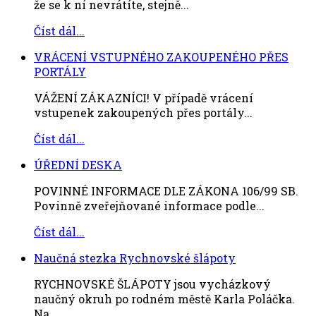
že se k ní nevrátíte, stejně...
Číst dál...
VRÁCENÍ VSTUPNÉHO ZAKOUPENÉHO PŘES
PORTÁLY
VÁŽENÍ ZÁKAZNÍCI! V případě vrácení
vstupenek zakoupených přes portály...
Číst dál...
ÚŘEDNÍ DESKA
POVINNÉ INFORMACE DLE ZÁKONA 106/99 SB.
Povinně zveřejňované informace podle...
Číst dál...
Naučná stezka Rychnovské šlápoty
RYCHNOVSKÉ ŠLÁPOTY jsou vycházkový
naučný okruh po rodném městě Karla Poláčka.
Na ...