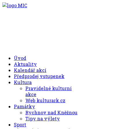
.00
.30
8
- 11
hod.
.30
.00
12
- 17
hod.
+420 494 539 027
Úvod
Aktuality
Kalendář akcí
Předprodej vstupenek
Kultura
Pravidelné kulturní
akce
Web kulturark.cz
Památky
Rychnov nad Kněžnou
Tipy na výlety
Sport