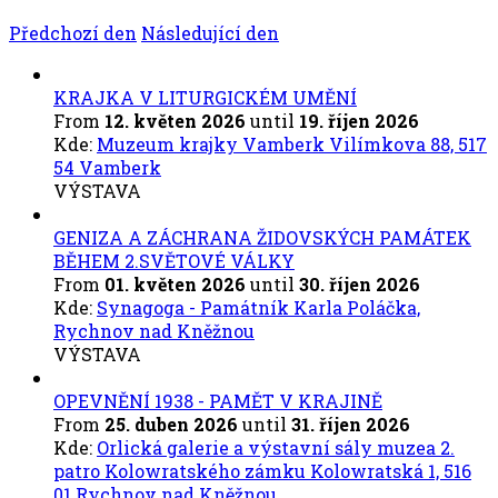
Předchozí den
Následující den
KRAJKA V LITURGICKÉM UMĚNÍ
From
12. květen 2026
until
19. říjen 2026
Kde:
Muzeum krajky Vamberk Vilímkova 88, 517
54 Vamberk
VÝSTAVA
GENIZA A ZÁCHRANA ŽIDOVSKÝCH PAMÁTEK
BĚHEM 2.SVĚTOVÉ VÁLKY
From
01. květen 2026
until
30. říjen 2026
Kde:
Synagoga - Památník Karla Poláčka,
Rychnov nad Kněžnou
VÝSTAVA
OPEVNĚNÍ 1938 - PAMĚT V KRAJINĚ
From
25. duben 2026
until
31. říjen 2026
Kde:
Orlická galerie a výstavní sály muzea 2.
patro Kolowratského zámku Kolowratská 1, 516
01 Rychnov nad Kněžnou