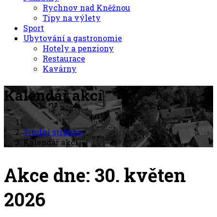
Rychnov nad Kněžnou
Tipy na výlety
Sport
Ubytování a gastronomie
Hotely a penziony
Restaurace
Kavárny
Kalendář akcí
Titulní stránka
Kalendář akcí
Akce dne: 30. květen
2026