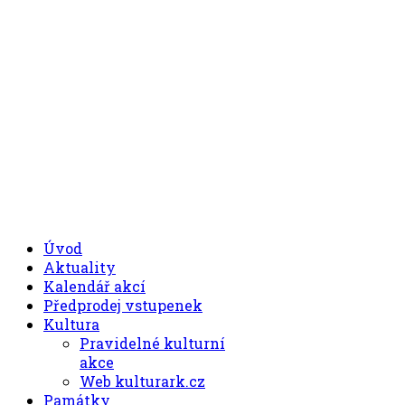
.00
.30
8
- 11
hod.
.30
.00
12
- 17
hod.
+420 494 539 027
Úvod
Aktuality
Kalendář akcí
Předprodej vstupenek
Kultura
Pravidelné kulturní
akce
Web kulturark.cz
Památky