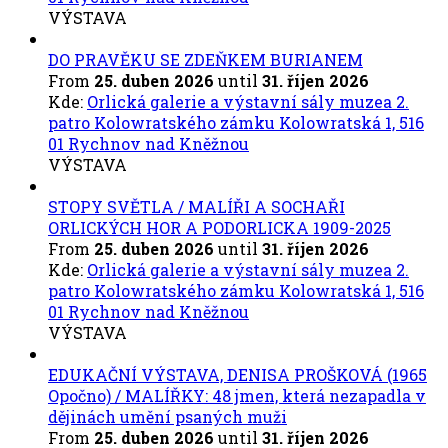
VÝSTAVA
DO PRAVĚKU SE ZDEŇKEM BURIANEM
From
25. duben 2026
until
31. říjen 2026
Kde:
Orlická galerie a výstavní sály muzea 2.
patro Kolowratského zámku Kolowratská 1, 516
01 Rychnov nad Kněžnou
VÝSTAVA
STOPY SVĚTLA / MALÍŘI A SOCHAŘI
ORLICKÝCH HOR A PODORLICKA 1909-2025
From
25. duben 2026
until
31. říjen 2026
Kde:
Orlická galerie a výstavní sály muzea 2.
patro Kolowratského zámku Kolowratská 1, 516
01 Rychnov nad Kněžnou
VÝSTAVA
EDUKAČNÍ VÝSTAVA, DENISA PROŠKOVÁ (1965
Opočno) / MALÍŘKY: 48 jmen, která nezapadla v
dějinách umění psaných muži
From
25. duben 2026
until
31. říjen 2026