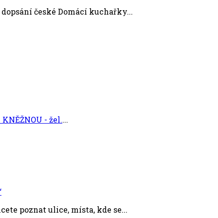
 dopsání české Domácí kuchařky...
KNĚŽNOU - žel.
...
“
ete poznat ulice, místa, kde se...