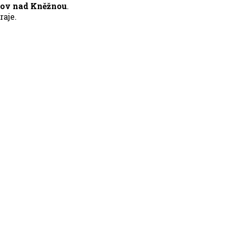
nov nad Kněžnou
.
aje.