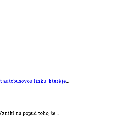
 autobusovou linku, které je
...
znikl na popud toho, že...