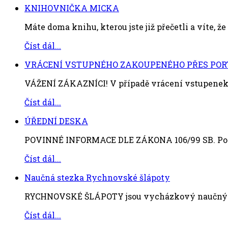
KNIHOVNIČKA MICKA
Máte doma knihu, kterou jste již přečetli a víte, že s
Číst dál...
VRÁCENÍ VSTUPNÉHO ZAKOUPENÉHO PŘES POR
VÁŽENÍ ZÁKAZNÍCI! V případě vrácení vstupenek 
Číst dál...
ÚŘEDNÍ DESKA
POVINNÉ INFORMACE DLE ZÁKONA 106/99 SB. Povi
Číst dál...
Naučná stezka Rychnovské šlápoty
RYCHNOVSKÉ ŠLÁPOTY jsou vycházkový naučný okr
Číst dál...