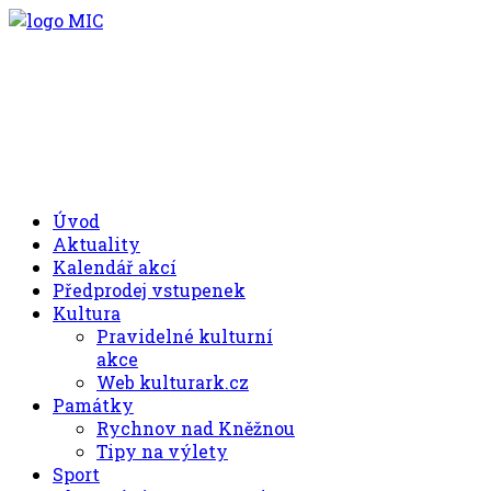
.00
.30
8
- 11
hod.
.30
.00
12
- 17
hod.
+420 494 539 027
Úvod
Aktuality
Kalendář akcí
Předprodej vstupenek
Kultura
Pravidelné kulturní
akce
Web kulturark.cz
Památky
Rychnov nad Kněžnou
Tipy na výlety
Sport