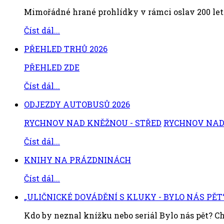
Mimořádné hrané prohlídky v rámci oslav 200 let
Číst dál...
PŘEHLED TRHŮ 2026
PŘEHLED ZDE
Číst dál...
ODJEZDY AUTOBUSŮ 2026
RYCHNOV NAD KNĚŽNOU - STŘED
RYCHNOV NAD 
Číst dál...
KNIHY NA PRÁZDNINÁCH
Číst dál...
„ULIČNICKÉ DOVÁDĚNÍ S KLUKY - BYLO NÁS PĚT
Kdo by neznal knížku nebo seriál Bylo nás pět? Chc