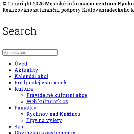
© Copyright 2026
Městské informační centrum Rych
Realizováno za finanční podpory Královéhradeckého kr
Search
Úvod
Aktuality
Kalendář akcí
Předprodej vstupenek
Kultura
Pravidelné kulturní akce
Web kulturark.cz
Památky
Rychnov nad Kněžnou
Tipy na výlety
Sport
Ubytování a gastronomie