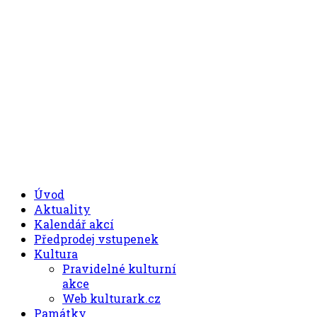
.00
.30
8
- 11
hod.
.30
.00
12
- 17
hod.
+420 494 539 027
Úvod
Aktuality
Kalendář akcí
Předprodej vstupenek
Kultura
Pravidelné kulturní
akce
Web kulturark.cz
Památky