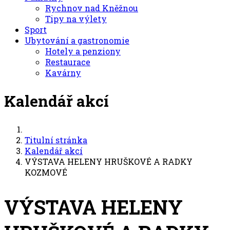
Rychnov nad Kněžnou
Tipy na výlety
Sport
Ubytování a gastronomie
Hotely a penziony
Restaurace
Kavárny
Kalendář akcí
Titulní stránka
Kalendář akcí
VÝSTAVA HELENY HRUŠKOVÉ A RADKY
KOZMOVÉ
VÝSTAVA HELENY