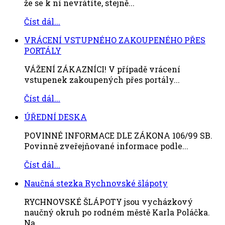
že se k ní nevrátíte, stejně...
Číst dál...
VRÁCENÍ VSTUPNÉHO ZAKOUPENÉHO PŘES
PORTÁLY
VÁŽENÍ ZÁKAZNÍCI! V případě vrácení
vstupenek zakoupených přes portály...
Číst dál...
ÚŘEDNÍ DESKA
POVINNÉ INFORMACE DLE ZÁKONA 106/99 SB.
Povinně zveřejňované informace podle...
Číst dál...
Naučná stezka Rychnovské šlápoty
RYCHNOVSKÉ ŠLÁPOTY jsou vycházkový
naučný okruh po rodném městě Karla Poláčka.
Na ...