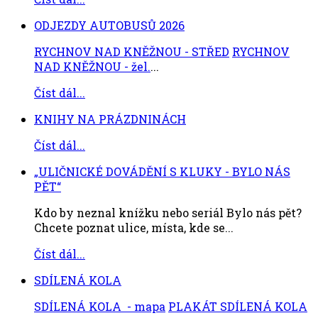
ODJEZDY AUTOBUSŮ 2026
RYCHNOV NAD KNĚŽNOU - STŘED
RYCHNOV
NAD KNĚŽNOU - žel.
...
Číst dál...
KNIHY NA PRÁZDNINÁCH
Číst dál...
„ULIČNICKÉ DOVÁDĚNÍ S KLUKY - BYLO NÁS
PĚT“
Kdo by neznal knížku nebo seriál Bylo nás pět?
Chcete poznat ulice, místa, kde se...
Číst dál...
SDÍLENÁ KOLA
SDÍLENÁ KOLA - mapa
PLAKÁT SDÍLENÁ KOLA