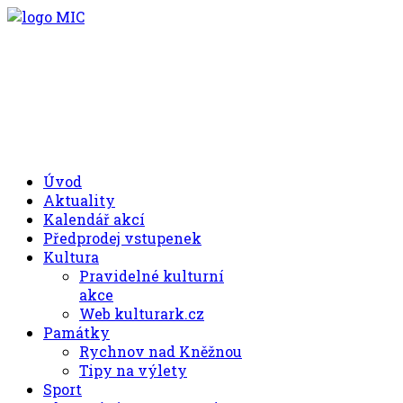
.00
.30
8
- 11
hod.
.30
.00
12
- 17
hod.
+420 494 539 027
Úvod
Aktuality
Kalendář akcí
Předprodej vstupenek
Kultura
Pravidelné kulturní
akce
Web kulturark.cz
Památky
Rychnov nad Kněžnou
Tipy na výlety
Sport