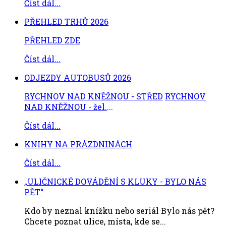
Číst dál...
PŘEHLED TRHŮ 2026
PŘEHLED ZDE
Číst dál...
ODJEZDY AUTOBUSŮ 2026
RYCHNOV NAD KNĚŽNOU - STŘED
RYCHNOV
NAD KNĚŽNOU - žel.
...
Číst dál...
KNIHY NA PRÁZDNINÁCH
Číst dál...
„ULIČNICKÉ DOVÁDĚNÍ S KLUKY - BYLO NÁS
PĚT“
Kdo by neznal knížku nebo seriál Bylo nás pět?
Chcete poznat ulice, místa, kde se...