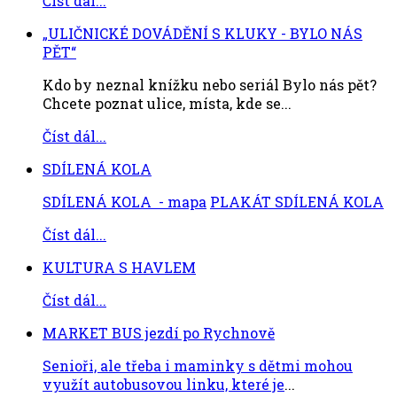
Číst dál...
„ULIČNICKÉ DOVÁDĚNÍ S KLUKY - BYLO NÁS
PĚT“
Kdo by neznal knížku nebo seriál Bylo nás pět?
Chcete poznat ulice, místa, kde se...
Číst dál...
SDÍLENÁ KOLA
SDÍLENÁ KOLA - mapa
PLAKÁT SDÍLENÁ KOLA
Číst dál...
KULTURA S HAVLEM
Číst dál...
MARKET BUS jezdí po Rychnově
Senioři, ale třeba i maminky s dětmi mohou
využít autobusovou linku, které je
...