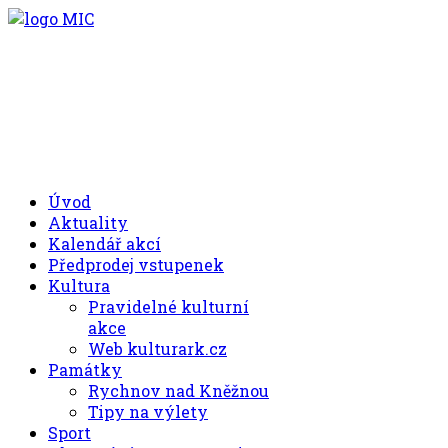
.00
.30
8
- 11
hod.
.30
.00
12
- 17
hod.
+420 494 539 027
Úvod
Aktuality
Kalendář akcí
Předprodej vstupenek
Kultura
Pravidelné kulturní
akce
Web kulturark.cz
Památky
Rychnov nad Kněžnou
Tipy na výlety
Sport