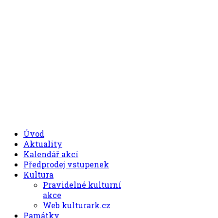
.00
.30
8
- 11
hod.
.30
.00
12
- 17
hod.
+420 494 539 027
Úvod
Aktuality
Kalendář akcí
Předprodej vstupenek
Kultura
Pravidelné kulturní
akce
Web kulturark.cz
Památky