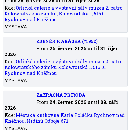
From
26. červen 2026
until
31. říjen 2026
Kde:
Orlická galerie a výstavní sály muzea 2. patro
Kolowratského zámku, Kolowratská 1, 516 01
Rychnov nad Kněžnou
VÝSTAVA
ZDENĚK KARÁSEK (*1952)
From
26. červen 2026
until
31. říjen
2026
Kde:
Orlická galerie a výstavní sály muzea 2. patro
Kolowratského zámku Kolowratská 1, 516 01
Rychnov nad Kněžnou
VÝSTAVA
ZÁZRAČNÁ PŘÍRODA
From
24. červen 2026
until
09. září
2026
Kde:
Městská knihovna Karla Poláčka Rychnov nad
Kněžnou, Hrdinů Odboje 671
VÝSTAVA