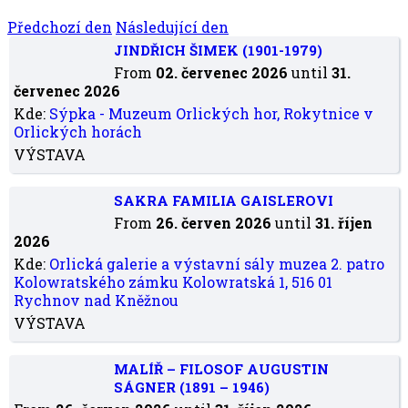
Předchozí den
Následující den
JINDŘICH ŠIMEK (1901-1979)
From
02. červenec 2026
until
31.
červenec 2026
Kde:
Sýpka - Muzeum Orlických hor, Rokytnice v
Orlických horách
VÝSTAVA
SAKRA FAMILIA GAISLEROVI
From
26. červen 2026
until
31. říjen
2026
Kde:
Orlická galerie a výstavní sály muzea 2. patro
Kolowratského zámku Kolowratská 1, 516 01
Rychnov nad Kněžnou
VÝSTAVA
MALÍŘ – FILOSOF AUGUSTIN
SÁGNER (1891 – 1946)