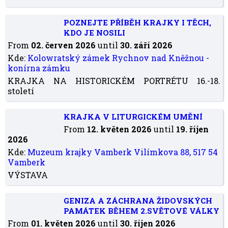
POZNEJTE PŘÍBĚH KRAJKY I TĚCH,
KDO JE NOSILI
From
02. červen 2026
until
30. září 2026
Kde:
Kolowratský zámek Rychnov nad Kněžnou -
konírna zámku
KRAJKA NA HISTORICKÉM PORTRÉTU 16.-18.
století
KRAJKA V LITURGICKÉM UMĚNÍ
From
12. květen 2026
until
19. říjen
2026
Kde:
Muzeum krajky Vamberk Vilímkova 88, 517 54
Vamberk
VÝSTAVA
GENIZA A ZÁCHRANA ŽIDOVSKÝCH
PAMÁTEK BĚHEM 2.SVĚTOVÉ VÁLKY
From
01. květen 2026
until
30. říjen 2026