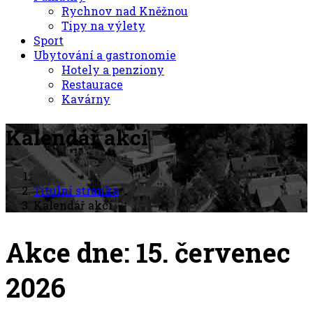
Rychnov nad Kněžnou
Tipy na výlety
Sport
Ubytování a gastronomie
Hotely a penziony
Restaurace
Kavárny
Kalendář akcí
Titulní stránka
Kalendář akcí
Akce dne: 15. červenec
2026